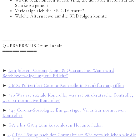
Wo die reaktionären Kräfte sind, die den Mut hätten auf die
Straße zu gehen?
Verfestigt sich die BRD-Diktatur?
Welche Alternative auf die BRD folgen könnte
══════════
QUERVERWEISE zum Inhalt
══════════
►
Ken Jebsen: Corona, Cops & Quarantäne. Wann wird
Befehlsverweigerung zur Pflicht?
►
GMX: Polizei bei Corona-Kontrolle in Frankfurt angriffen
►
#10 Was ist soziale Kontrolle, was ist bürokratische Kontrolle,
was ist normative Kontrolle?
►
#43 Corona-Soziologie: Ein geistiger Virus zur normativen
Kontrolle?
►
GA 2 bis GA 4 zum kostenlosen Herunterladen
►
#46 Die Lösung nach der Coronakrise: Wie verwirklichen wir die