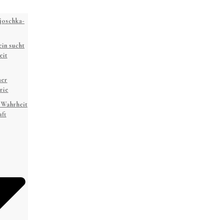
joschka-
in sucht
eit
ner
rie
 Wahrheit
ft