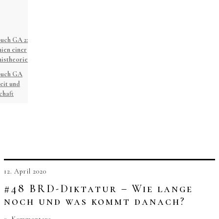
uch GA 2:
ien einer
istheorie
buch GA
eit und
chaft
12. April 2020
#48 BRD-Diktatur – Wie lange
noch und was kommt danach?