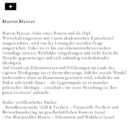
Martin Matzat
Martin Matzat, Sohn eines Bauern und als Dipl.
Wirtschaftsingenieur mit einem akademischen Ramschtitel
ausgezeichnet, wird von der Lösung der sozialen Frage
umgetrieben. Dabei ist er bis zur erkenntnistheoretischen
Grundlage unserer Weltbilder vorgedrungen und sieht darin die
Ursache gegenwärtiger und sich zukünftig wiederholender
Ideologien.
Auf Grund von Erkenntnissen und Erfahrungen im Laufe des
eigenen Werdegangs ist er davon überzeugt, daß der soziale Wandel
insbesondere dann an Momentum gewinnen wird, sobald der am
Boden arbeitende Bauer – als Gegenimpuls zu so mancher
politischer Ideologie – ernsthaft eine erste Beziehung zu "den
guten Geistern" aufsucht.
Bisher veröffentlichte Bücher:
- Bewußtsein sucht Geld & Freiheit – Finanzielle Freiheit und
Networkmarketing im gesellschaftlichen Kontext (2019)
- Die Matrjoschka-Matrix – Erkenntnis und Wahrheit (2020)