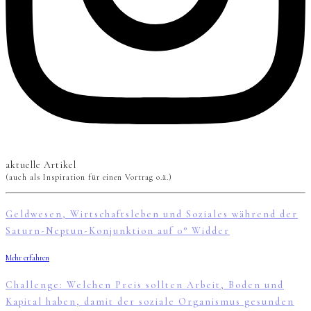
aktuelle Artikel
(auch als Inspiration für einen Vortrag o.ä.)
Geldwesen, Wirtschaftsleben und Soziales während der
Saturn-Neptun-Konjunktion auf 0° Widder
Mehr erfahren
Challenge: Welchen Preis sollten Arbeit, Boden und
Kapital haben, damit der soziale Organismus gesunden