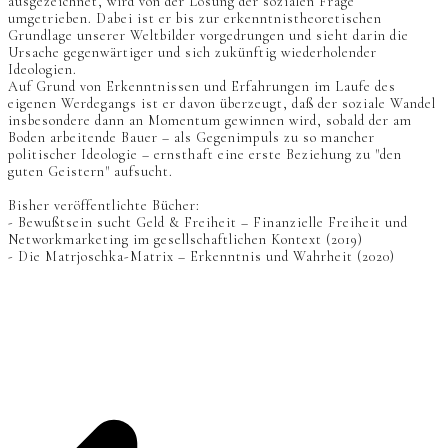
ausgezeichnet, wird von der Lösung der sozialen Frage
umgetrieben. Dabei ist er bis zur erkenntnistheoretischen
Grundlage unserer Weltbilder vorgedrungen und sieht darin die
Ursache gegenwärtiger und sich zukünftig wiederholender
Ideologien.
Auf Grund von Erkenntnissen und Erfahrungen im Laufe des
eigenen Werdegangs ist er davon überzeugt, daß der soziale Wandel
insbesondere dann an Momentum gewinnen wird, sobald der am
Boden arbeitende Bauer – als Gegenimpuls zu so mancher
politischer Ideologie – ernsthaft eine erste Beziehung zu "den
guten Geistern" aufsucht.
Bisher veröffentlichte Bücher:
- Bewußtsein sucht Geld & Freiheit – Finanzielle Freiheit und
Networkmarketing im gesellschaftlichen Kontext (2019)
- Die Matrjoschka-Matrix – Erkenntnis und Wahrheit (2020)