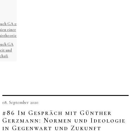
uch GA 2:
ien einer
istheorie
buch GA
eit und
chaft
08. September 2020
#86 Im Gespräch mit Günther
Gerzmann: Normen und Ideologie
in Gegenwart und Zukunft