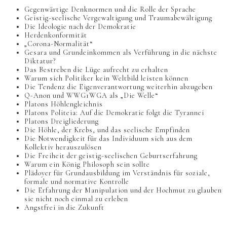
Gegenwärtige Denknormen und die Rolle der Sprache
Geistig-seelische Vergewaltigung und Traumabewältigung
Die Ideologie nach der Demokratie
Herdenkonformität
„Corona-Normalität“
Gesara und Grundeinkommen als Verführung in die nächste
Diktatur?
Das Bestreben die Lüge aufrecht zu erhalten
Warum sich Politiker kein Weltbild leisten können
Die Tendenz die Eigenverantwortung weiterhin abzugeben
Q-Anon und WWG1WGA als „Die Welle“
Platons Höhlengleichnis
Platons Politeia: Auf die Demokratie folgt die Tyrannei
Platons Dreigliederung
Die Höhle, der Krebs, und das seelische Empfinden
Die Notwendigkeit für das Individuum sich aus dem
Kollektiv herauszulösen
Die Freiheit der geistig-seelischen Geburtserfahrung
Warum ein König Philosoph sein sollte
Plädoyer für Grundausbildung im Verständnis für soziale,
formale und normative Kontrolle
Die Erfahrung der Manipulation und der Hochmut zu glauben
sie nicht noch einmal zu erleben
Angstfrei in die Zukunft