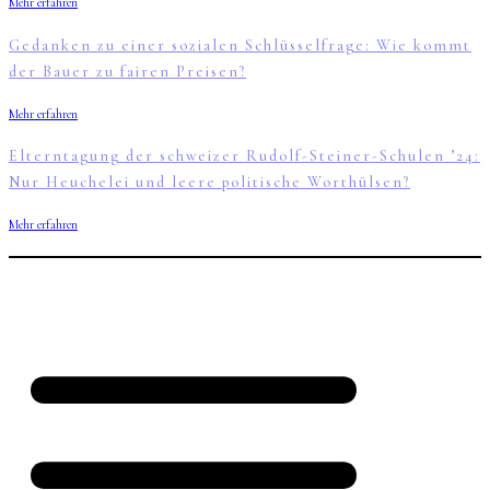
Mehr erfahren
Gedanken zu einer sozialen Schlüsselfrage: Wie kommt
der Bauer zu fairen Preisen?
Mehr erfahren
Elterntagung der schweizer Rudolf-Steiner-Schulen ’24:
Nur Heuchelei und leere politische Worthülsen?
Mehr erfahren