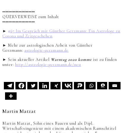
══════════
QUERVERWEISE zum Inhalt
══════════
►
#67 Im Gespräch mit Günther Gerzmann: Ein Astrologe zu
Corona und Zeitgeschehen
► Mehr zur astrologischen Arbeit von Günther
Gerzmann:
astrologie-gerzmann.de
► Sein aktueller Artikel
Warntag 2020 kommt
ist zu finden
unter:
http://astrologie-gerzmann.de/neu
Martin Matzat
Martin Matzat, Sohn eines Bauern und als Dipl.
Wirtschaftsingenieur mit einem akademischen Ramschtitel