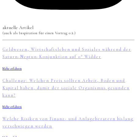
aktuelle Artikel
(auch als Inspiration für einen Vortrag o.ä.)
Geldwesen, Wirtschaftsleben und Soziales während der
Saturn-Neptun-Konjunktion auf 0° Widder
Mehr erfahren
Challenge: Welchen Preis sollten Arbeit, Boden und
Kapital haben, damit der soziale Organismus gesunden
kann?
Mehr erfahren
Welche Risiken von Finanz- und Anlageberatern bislang
verschwiegen werden