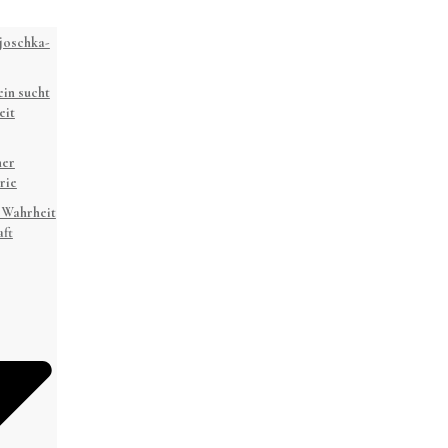
joschka-
in sucht
eit
ner
rie
 Wahrheit
ft