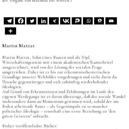
der Vorgabe von maximal 100 Worten.)
Martin Matzat
Martin Matzat, Sohn eines Bauern und als Dipl.
Wirtschaftsingenieur mit einem akademischen Ramschtitel
ausgezeichnet, wird von der Lösung der sozialen Frage
umgetrieben. Dabei ist er bis zur erkenntnistheoretischen
Grundlage unserer Weltbilder vorgedrungen und sieht darin die
Ursache gegenwärtiger und sich zukünftig wiederholender
Ideologien.
Auf Grund von Erkenntnissen und Erfahrungen im Laufe des
eigenen Werdegangs ist er davon überzeugt, daß der soziale Wandel
insbesondere dann an Momentum gewinnen wird, sobald der am
Boden arbeitende Bauer – als Gegenimpuls zu so mancher
politischer Ideologie – ernsthaft eine erste Beziehung zu "den
guten Geistern" aufsucht.
Bisher veröffentlichte Bücher: