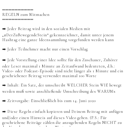
══════════
REGELN zum Mitmachen
══════════
➡️ Jeder Beitrag wird in den sozialen Medien mit
„#DerZuBewegendeStein“ gekennzeichnet, damit unter jenem
Hashtag eine ganze Ideensammlung vorgefunden werden kann
➡️ Jeder Teilnehmer macht nur einen Vorschlag
➡️ Jede Vorstellung einer Idee sollte für den Zuschauer, Zuhörer
oder Leser maximal 1 Minute an Zeitaufwand bedeuteten, d.h.:
Video- oder Podcast-Episode sind nicht länger als 1 Minute und ein
geschriebener Beitrag verwendet maximal 100 Worte
➡️ Inhalt: Ein Satz, der umschreibt WELCHER Stein WIE bewegt
werden muß sowie anschließende Umschreibung des WARUMs
➡️ Zeitvorgabe: Einschließlich bis zum 14. Juni 2020
➡️ Diese Regeln einfach kopieren und Deinem Beitrag mit anfügen
und/oder einen Hinweis auf dieses Video geben. (P.S.: Für
geschriebene Beiträge zählen die anzugebenden Regeln NICHT zu