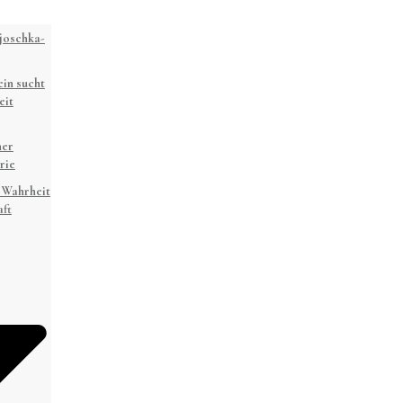
joschka-
in sucht
eit
ner
rie
 Wahrheit
ft