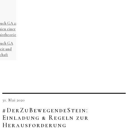
uch GA 2:
ien einer
istheorie
buch GA
eit und
chaft
31. Mai 2020
#DerZuBewegendeStein:
Einladung & Regeln zur
Herausforderung