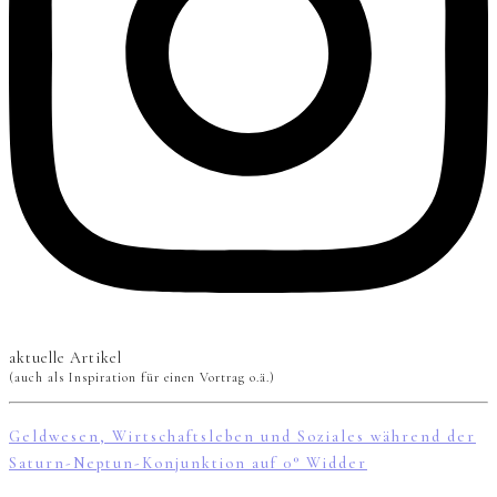
aktuelle Artikel
(auch als Inspiration für einen Vortrag o.ä.)
Geldwesen, Wirtschaftsleben und Soziales während der
Saturn-Neptun-Konjunktion auf 0° Widder