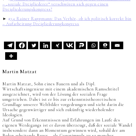
– „soziale Dreigliederer“ verschwören sich gegen einen
Dreigliederungskongress?
►
#54 Rainer Rappmann: Das Verhör, ob ich politisch korrekt bin
– Aufarbeitung Dreigliederungkongress
Martin Matzat
Martin Matzat, Sohn eines Bauern und als Dipl.
Wirtschaftsingenieur mit einem akademischen Ramschtitel
ausgezeichnet, wird von der Lösung der sozialen Frage
umgetrieben. Dabei ist er bis zur erkenntnistheoretischen
Grundlage unserer Weltbilder vorgedrungen und sieht darin die
Ursache gegenwärtiger und sich zukünftig wiederholender
Ideologien.
Auf Grund von Erkenntnissen und Erfahrungen im Laufe des
eigenen Werdegangs ist er davon überzeugt, daß der soziale Wandel
insbesondere dann an Momentum gewinnen wird, sobald der am
Boden arbeitende Bauer – als Gegenimpuls zu so mancher