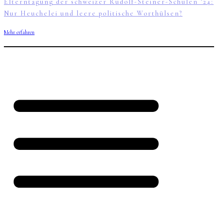
Elterntagung der schweizer Rudolf-Steiner-Schulen ’24:
Nur Heuchelei und leere politische Worthülsen?
Mehr erfahren