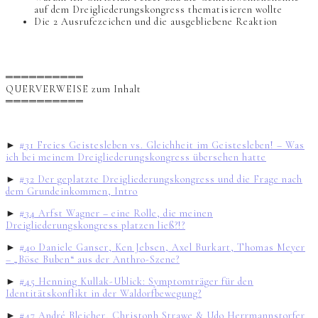
auf dem Dreigliederungskongress thematisieren wollte
Die 2 Ausrufezeichen und die ausgebliebene Reaktion
══════════
QUERVERWEISE zum Inhalt
══════════
►
#31 Freies Geistesleben vs. Gleichheit im Geistesleben! – Was
ich bei meinem Dreigliederungskongress übersehen hatte
►
#32 Der geplatzte Dreigliederungskongress und die Frage nach
dem Grundeinkommen, Intro
►
#34 Arfst Wagner – eine Rolle, die meinen
Dreigliederungskongress platzen ließ?!?
►
#40 Daniele Ganser, Ken Jebsen, Axel Burkart, Thomas Meyer
– „Böse Buben“ aus der Anthro-Szene?
►
#45 Henning Kullak-Ublick: Symptomträger für den
Identitätskonflikt in der Waldorfbewegung?
►
#47 André Bleicher, Christoph Strawe & Udo Herrmannstorfer