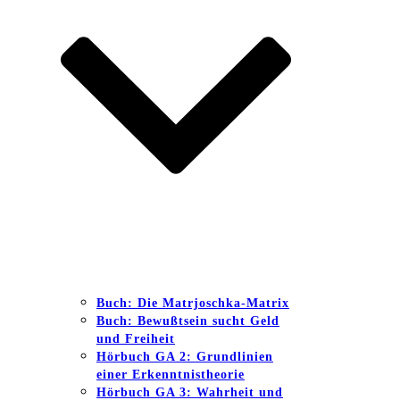
Buch: Die Matrjoschka-Matrix
Buch: Bewußtsein sucht Geld
und Freiheit
Hörbuch GA 2: Grundlinien
einer Erkenntnistheorie
Hörbuch GA 3: Wahrheit und