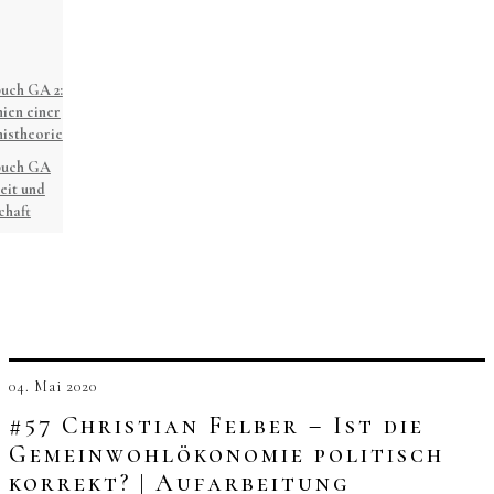
uch GA 2:
ien einer
istheorie
buch GA
eit und
chaft
04. Mai 2020
#57 Christian Felber – Ist die
Gemeinwohlökonomie politisch
korrekt? | Aufarbeitung