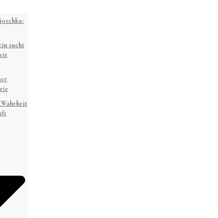
joschka-
in sucht
eit
ner
rie
 Wahrheit
ft