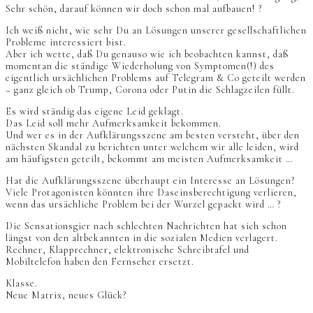
Sehr schön, darauf können wir doch schon mal aufbauen! ?
Ich weiß nicht, wie sehr Du an Lösungen unserer gesellschaftlichen
Probleme interessiert bist.
Aber ich wette, daß Du genauso wie ich beobachten kannst, daß
momentan die ständige Wiederholung von Symptomen(!) des
eigentlich ursächlichen Problems auf Telegram & Co geteilt werden
– ganz gleich ob Trump, Corona oder Putin die Schlagzeilen füllt.
Es wird ständig das eigene Leid geklagt.
Das Leid soll mehr Aufmerksamkeit bekommen.
Und wer es in der Aufklärungsszene am besten versteht, über den
nächsten Skandal zu berichten unter welchem wir alle leiden, wird
am häufigsten geteilt, bekommt am meisten Aufmerksamkeit …
Hat die Aufklärungsszene überhaupt ein Interesse an Lösungen?
Viele Protagonisten könnten ihre Daseinsberechtigung verlieren,
wenn das ursächliche Problem bei der Wurzel gepackt wird … ?
Die Sensationsgier nach schlechten Nachrichten hat sich schon
längst von den altbekannten in die sozialen Medien verlagert.
Rechner, Klapprechner, elektronische Schreibtafel und
Mobiltelefon haben den Fernseher ersetzt.
Klasse.
Neue Matrix, neues Glück?