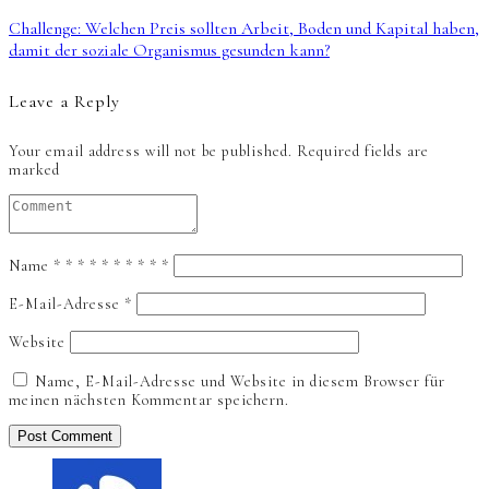
Challenge: Welchen Preis sollten Arbeit, Boden und Kapital haben,
damit der soziale Organismus gesunden kann?
Leave a Reply
Your email address will not be published.
Required fields are
marked
Name
*
*
*
*
*
*
*
*
*
*
E-Mail-Adresse
*
Website
Name, E-Mail-Adresse und Website in diesem Browser für
meinen nächsten Kommentar speichern.
Post Comment