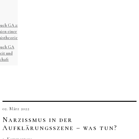
uch GA 2:
ien einer
istheorie
buch GA
eit und
chaft
02. März 2022
Narzissmus in der
Aufklärungsszene – was tun?