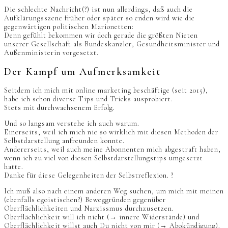
Die schlechte Nachricht(?) ist nun allerdings, daß auch die
Aufklärungsszene früher oder später so enden wird wie die
gegenwärtigen politischen Marionetten:
Denn gefühlt bekommen wir doch gerade die größten Nieten
unserer Gesellschaft als Bundeskanzler, Gesundheitsminister und
Außenministerin vorgesetzt.
Der Kampf um Aufmerksamkeit
Seitdem ich mich mit online marketing beschäftige (seit 2015),
habe ich schon diverse Tips und Tricks ausprobiert.
Stets mit durchwachsenem Erfolg.
Und so langsam verstehe ich auch warum.
Einerseits, weil ich mich nie so wirklich mit diesen Methoden der
Selbstdarstellung anfreunden konnte.
Andererseits, weil auch meine Abonnenten mich abgestraft haben,
wenn ich zu viel von diesen Selbstdarstellungstips umgesetzt
hatte.
Danke für diese Gelegenheiten der Selbstreflexion. ?
Ich muß also nach einem anderen Weg suchen, um mich mit meinen
(ebenfalls egoistischen?) Beweggründen gegenüber
Oberflächlichkeiten und Narzissmus durchzusetzen.
Oberflächlichkeit will ich nicht (→ innere Widerstände) und
Oberflächlichkeit willst auch Du nicht von mir (→ Abokündigung).