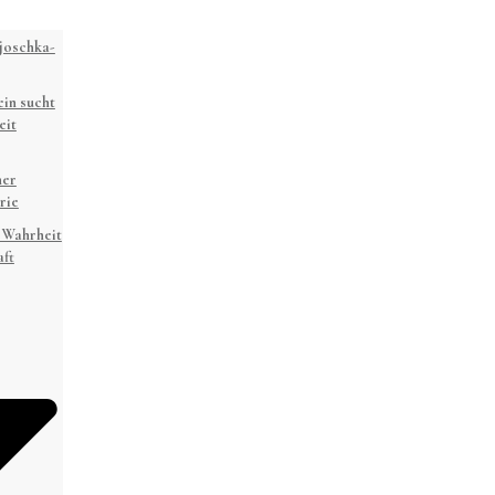
joschka-
in sucht
eit
ner
rie
 Wahrheit
ft