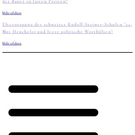
der Bauer zu fairen Preisen?
Mehr erfahren
Elterntagung der schweizer Rudolf-Steiner-Schulen ’24:
Nur Heuchelei und leere politische Worthülsen?
Mehr erfahren