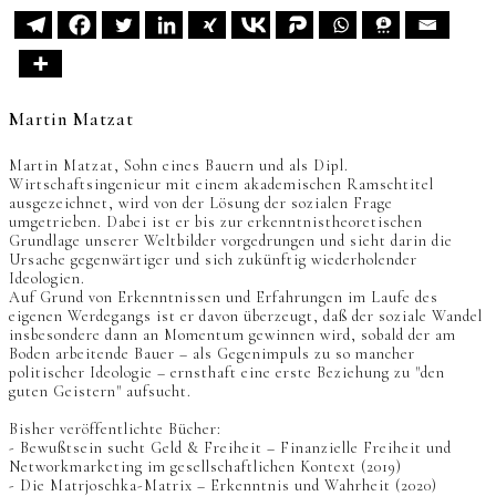
Martin Matzat
Martin Matzat, Sohn eines Bauern und als Dipl.
Wirtschaftsingenieur mit einem akademischen Ramschtitel
ausgezeichnet, wird von der Lösung der sozialen Frage
umgetrieben. Dabei ist er bis zur erkenntnistheoretischen
Grundlage unserer Weltbilder vorgedrungen und sieht darin die
Ursache gegenwärtiger und sich zukünftig wiederholender
Ideologien.
Auf Grund von Erkenntnissen und Erfahrungen im Laufe des
eigenen Werdegangs ist er davon überzeugt, daß der soziale Wandel
insbesondere dann an Momentum gewinnen wird, sobald der am
Boden arbeitende Bauer – als Gegenimpuls zu so mancher
politischer Ideologie – ernsthaft eine erste Beziehung zu "den
guten Geistern" aufsucht.
Bisher veröffentlichte Bücher:
- Bewußtsein sucht Geld & Freiheit – Finanzielle Freiheit und
Networkmarketing im gesellschaftlichen Kontext (2019)
- Die Matrjoschka-Matrix – Erkenntnis und Wahrheit (2020)