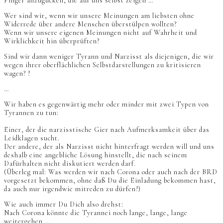
Finger anzugucken, die auf uns selbst zeigen …
Wer sind wir, wenn wir unsere Meinungen am liebsten ohne
Widerrede über andere Menschen überstülpen wollten?
Wenn wir unsere eigenen Meinungen nicht auf Wahrheit und
Wirklichkeit hin überprüften?
Sind wir dann weniger Tyrann und Narzisst als diejenigen, die wir
wegen ihrer oberflächlichen Selbstdarstellungen zu kritisieren
wagen? ?
…
Wir haben es gegenwärtig mehr oder minder mit zwei Typen von
Tyrannen zu tun:
Einer, der die narzisstische Gier nach Aufmerksamkeit über das
Leidklagen sucht.
Der andere, der als Narzisst nicht hinterfragt werden will und uns
deshalb eine angebliche Lösung hinstellt, die nach seinem
Dafürhalten nicht diskutiert werden darf.
(Überleg mal: Was werden wir nach Corona oder auch nach der BRD
vorgesetzt bekommen, ohne daß Du die Einladung bekommen hast,
da auch nur irgendwie mitreden zu dürfen?)
Wie auch immer Du Dich also drehst:
Nach Corona könnte die Tyrannei noch lange, lange, lange
weitergehen …