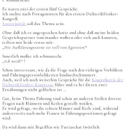
1
Kommentare
Es waren zwei der ersten fünf Gespräche.
Ich suchte nach Protagonisten für den ersten Dichter&Denker-
Kongreß.
Souveränität
soll das Thema sein.
Ohne daß ich es angesprochen hatte und ohne daß meine beiden
Gesprächspartner voneinander wußten oder sich auch kannten,
teilten mir beide etwas mit:
„Die Aufklärungsszene ist voll von Egoisten!“
Innerlich mußte ich schmunzeln:
„Ich weiß!“
?
Schon interessant, wie da die Frage nach den richtigen Vorbildern
und Führungspersönlichkeiten hindurchschimmert.
Auch, weil ich noch weiterhin Gespräche für die
Kongreßserie der
Dichter&Denker-Kongresse
führe und es bei diesen zwei
Erwähnungen nicht geblieben ist …
Gut, beim Thema Führung sind schon an anderen Stellen diverse
Fragen nach Männern und Kerlen gestellt worden.
Es wird gefragt, wo die echten Männer und Kerle sind, während
andererseits nach mehr Frauen in Führungspositionen gefragt
wird.
Da wird dann mit Begriffen wie Patriarchat (wörtlich