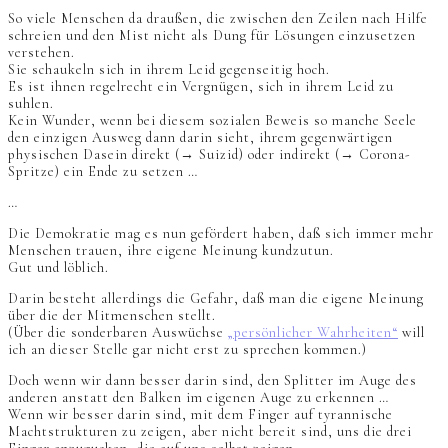
So viele Menschen da draußen, die zwischen den Zeilen nach Hilfe
schreien und den Mist nicht als Dung für Lösungen einzusetzen
verstehen.
Sie schaukeln sich in ihrem Leid gegenseitig hoch.
Es ist ihnen regelrecht ein Vergnügen, sich in ihrem Leid zu
suhlen.
Kein Wunder, wenn bei diesem sozialen Beweis so manche Seele
den einzigen Ausweg dann darin sieht, ihrem gegenwärtigen
physischen Dasein direkt (→ Suizid) oder indirekt (→ Corona-
Spritze) ein Ende zu setzen …
…
Die Demokratie mag es nun gefördert haben, daß sich immer mehr
Menschen trauen, ihre eigene Meinung kundzutun.
Gut und löblich.
Darin besteht allerdings die Gefahr, daß man die eigene Meinung
über die der Mitmenschen stellt.
(Über die sonderbaren Auswüchse
„persönlicher Wahrheiten“
will
ich an dieser Stelle gar nicht erst zu sprechen kommen.)
Doch wenn wir dann besser darin sind, den Splitter im Auge des
anderen anstatt den Balken im eigenen Auge zu erkennen …
Wenn wir besser darin sind, mit dem Finger auf tyrannische
Machtstrukturen zu zeigen, aber nicht bereit sind, uns die drei