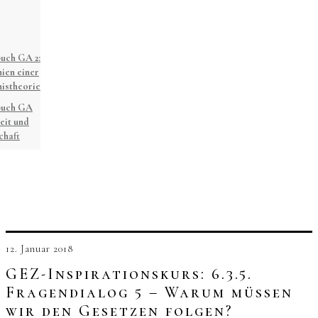
uch GA 2:
ien einer
istheorie
buch GA
eit und
chaft
12. Januar 2018
GEZ-Inspirationskurs: 6.3.5.
Fragendialog 5 – Warum müssen
wir den Gesetzen folgen?