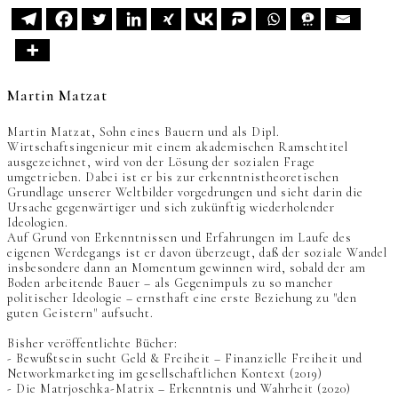
Martin Matzat
Martin Matzat, Sohn eines Bauern und als Dipl.
Wirtschaftsingenieur mit einem akademischen Ramschtitel
ausgezeichnet, wird von der Lösung der sozialen Frage
umgetrieben. Dabei ist er bis zur erkenntnistheoretischen
Grundlage unserer Weltbilder vorgedrungen und sieht darin die
Ursache gegenwärtiger und sich zukünftig wiederholender
Ideologien.
Auf Grund von Erkenntnissen und Erfahrungen im Laufe des
eigenen Werdegangs ist er davon überzeugt, daß der soziale Wandel
insbesondere dann an Momentum gewinnen wird, sobald der am
Boden arbeitende Bauer – als Gegenimpuls zu so mancher
politischer Ideologie – ernsthaft eine erste Beziehung zu "den
guten Geistern" aufsucht.
Bisher veröffentlichte Bücher:
- Bewußtsein sucht Geld & Freiheit – Finanzielle Freiheit und
Networkmarketing im gesellschaftlichen Kontext (2019)
- Die Matrjoschka-Matrix – Erkenntnis und Wahrheit (2020)