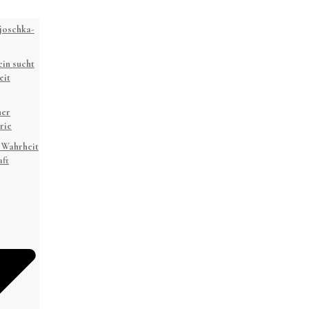
joschka-
in sucht
eit
ner
rie
 Wahrheit
ft