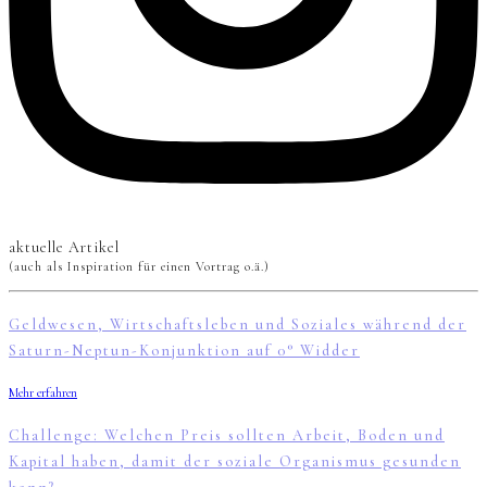
aktuelle Artikel
(auch als Inspiration für einen Vortrag o.ä.)
Geldwesen, Wirtschaftsleben und Soziales während der
Saturn-Neptun-Konjunktion auf 0° Widder
Mehr erfahren
Challenge: Welchen Preis sollten Arbeit, Boden und
Kapital haben, damit der soziale Organismus gesunden