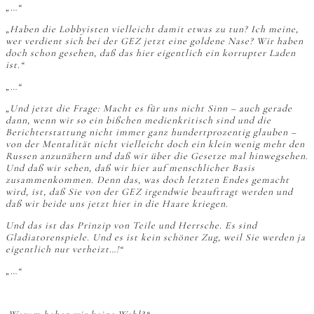
„…“
„Haben die Lobbyisten vielleicht damit etwas zu tun? Ich meine,
wer verdient sich bei der GEZ jetzt eine goldene Nase? Wir haben
doch schon gesehen, daß das hier eigentlich ein korrupter Laden
ist.“
„…“
„Und jetzt die Frage: Macht es für uns nicht Sinn – auch gerade
dann, wenn wir so ein bißchen medienkritisch sind und die
Berichterstattung nicht immer ganz hundertprozentig glauben –
von der Mentalität nicht vielleicht doch ein klein wenig mehr den
Russen anzunähern und daß wir über die Gesetze mal hinwegsehen.
Und daß wir sehen, daß wir hier auf menschlicher Basis
zusammenkommen. Denn das, was doch letzten Endes gemacht
wird, ist, daß Sie von der GEZ irgendwie beauftragt werden und
daß wir beide uns jetzt hier in die Haare kriegen.
Und das ist das Prinzip von Teile und Herrsche. Es sind
Gladiatorenspiele. Und es ist kein schöner Zug, weil Sie werden ja
eigentlich nur verheizt…!“
„…“