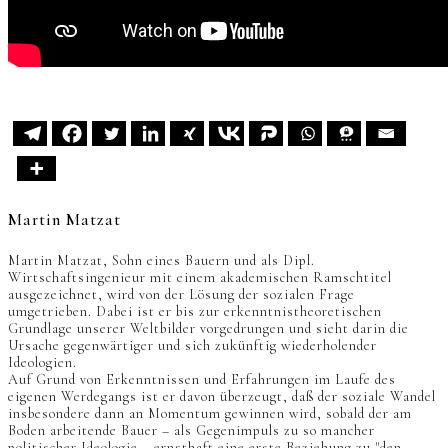
Martin Matzat
Martin Matzat, Sohn eines Bauern und als Dipl.
Wirtschaftsingenieur mit einem akademischen Ramschtitel
ausgezeichnet, wird von der Lösung der sozialen Frage
umgetrieben. Dabei ist er bis zur erkenntnistheoretischen
Grundlage unserer Weltbilder vorgedrungen und sieht darin die
Ursache gegenwärtiger und sich zukünftig wiederholender
Ideologien.
Auf Grund von Erkenntnissen und Erfahrungen im Laufe des
eigenen Werdegangs ist er davon überzeugt, daß der soziale Wandel
insbesondere dann an Momentum gewinnen wird, sobald der am
Boden arbeitende Bauer – als Gegenimpuls zu so mancher
politischer Ideologie – ernsthaft eine erste Beziehung zu "den