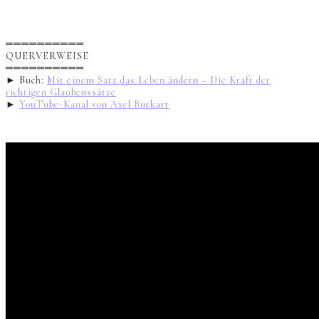
══════════
QUERVERWEISE
══════════
► Buch:
Mit einem Satz das Leben ändern – Die Kraft der
richtigen Glaubenssätze
►
YouTube-Kanal von Axel Burkart