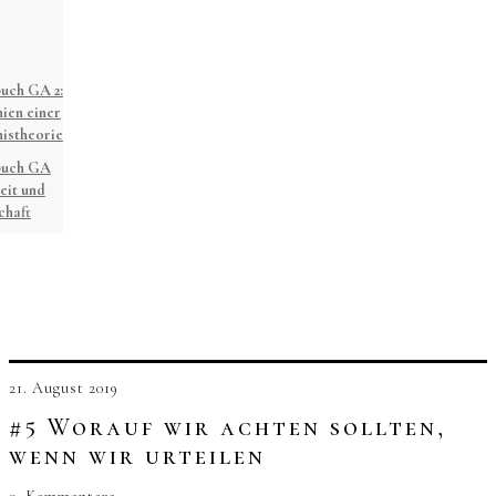
uch GA 2:
ien einer
istheorie
buch GA
eit und
chaft
21. August 2019
#5 Worauf wir achten sollten,
wenn wir urteilen