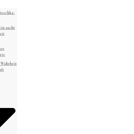
joschka-
in sucht
eit
ner
rie
 Wahrheit
ft