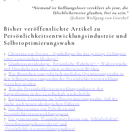
“Niemand ist hoffnungsloser versklavt als jene, die
fälschlicherweise glauben, frei zu sein.”
(Johann Wolfgang von Goethe)
Bisher veröffentlichte Artikel zu
Persönlichkeitsentwicklungsindustrie und
Selbstoptimierungswahn
1.
Christina von Dreien – Symbolfigur für das geistige Gefängnis
einer esoterischen Ideologie?
2.
Glaubenssatzideologie „Persönliche Wahrheit“: 7 Widersprüche
und Unwahrheiten über einen verbreiteten Mythos
3.
Wie Menschen vom politisch-medialen Optimierungswahn in
den Selbstoptimierungswahn der Persönlichkeitsentwicklung
getrieben werden
4.
Wie die Persönlichkeitsentwicklungsindustrie den
Kapitalismus in der Gesellschaft wiederbelebt
5.
Kognitive Dissonanz im Selbstoptimierungswahn: Auf der
Suche nach neuen ideologischen Führern
6.
Der Narzissmus von Politikern und
Persönlichkeitsentwicklungsgurus
7.
Die gemeinsame Traumakonstellation von „Schlafschafen“,
„Verschwörungstheoretikern“ und
„Persönlichkeitsentwicklungsjunkies“