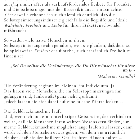
2013/14 immer öfter als verkaufsförderndes Etikett für Produkte
und Dienstleistungen aus der Esoterikindustrie ausmachte.
Mittlerweile erkenne ich auch ziemlich deutlich, daß die
Selbstoptimierungsindustrie gleichfalls die Begriffe und Ideale
Wahrheit
,
Freiheit
und
Liebe
für ihren Etikettenschwindel
mißbraucht.
So werden viele naive Menschen in ihrem
Selbstoptimierungswahn gehalten, weil sie glauben, daß dort wo
beispielsweise
Freiheit
drauf steht, auch tatsächlich Freiheit zu
finden sei.
„Sei Du selbst die Veränderung, die Du Dir wünschst für diese
Welt.“
(Mahatma Gandhi)
Die Veränderung beginnt im Kleinen, im Individuum, ja.
Das haben viele Menschen, die im Selbstoptimierungswahn
gefangen sind, (unbewußt) ganz richtig erkannt.
Jedoch lassen sie sich dabei auf eine falsche Fährte locken …
Die Gelddruckmaschine läuft.
Und, wenn ich nun ein hinterlistiger Geist wäre, der verhindern
wollte, daß die Menschen ihren wahren Wesenskern fänden, um
meine Gelddruckmaschine möglichst lange laufen zu lassen, dann
würde ich den Menschen etwas geben, von dem sie irrtümlich
glauben, daß sie den heiligen Gral in ihren Händen halten …