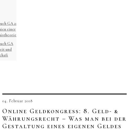
uch GA 2:
ien einer
istheorie
buch GA
eit und
chaft
04. Februar 2018
Online Geldkongress: 8. Geld- &
Währungsrecht – Was man bei der
Gestaltung eines eigenen Geldes