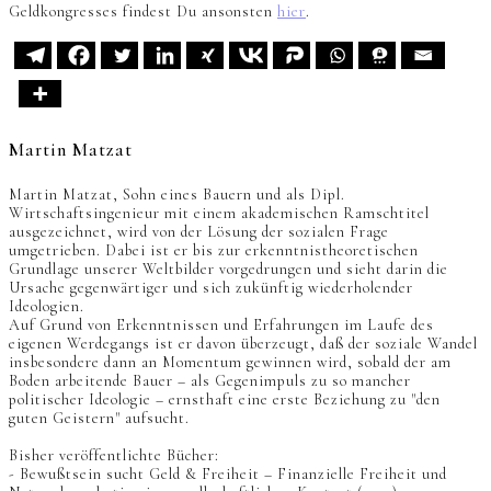
Geldkongresses findest Du ansonsten
hier
.
Martin Matzat
Martin Matzat, Sohn eines Bauern und als Dipl.
Wirtschaftsingenieur mit einem akademischen Ramschtitel
ausgezeichnet, wird von der Lösung der sozialen Frage
umgetrieben. Dabei ist er bis zur erkenntnistheoretischen
Grundlage unserer Weltbilder vorgedrungen und sieht darin die
Ursache gegenwärtiger und sich zukünftig wiederholender
Ideologien.
Auf Grund von Erkenntnissen und Erfahrungen im Laufe des
eigenen Werdegangs ist er davon überzeugt, daß der soziale Wandel
insbesondere dann an Momentum gewinnen wird, sobald der am
Boden arbeitende Bauer – als Gegenimpuls zu so mancher
politischer Ideologie – ernsthaft eine erste Beziehung zu "den
guten Geistern" aufsucht.
Bisher veröffentlichte Bücher:
- Bewußtsein sucht Geld & Freiheit – Finanzielle Freiheit und