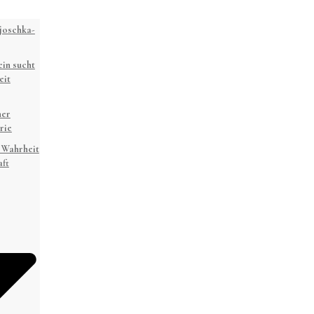
joschka-
in sucht
eit
ner
rie
 Wahrheit
ft