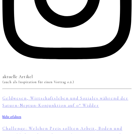
aktuelle Artikel
(auch als Inspiration für einen Vortrag o.ä.)
Geldwesen, Wirtschaftsleben und Soziales während der
Saturn-Neptun-Konjunktion auf 0° Widder
Mehr erfahren
Challenge: Welchen Preis sollten Arbeit, Boden und