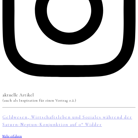
aktuelle Artikel
(auch als Inspiration für einen Vortrag o.ä.)
Geldwesen, Wirtschaftsleben und Soziales während der
Saturn-Neptun-Konjunktion auf 0° Widder
Mehr erfahren