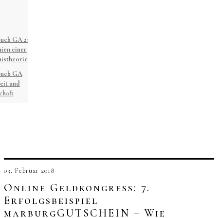
uch GA 2:
ien einer
istheorie
buch GA
eit und
chaft
03. Februar 2018
Online Geldkongress: 7.
Erfolgsbeispiel
marburgGUTSCHEIN – Wie