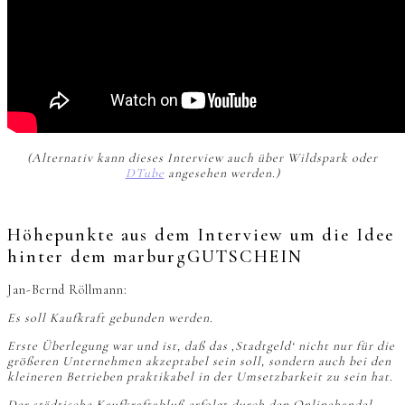
(Alternativ kann dieses Interview auch über Wildspark oder
DTube
angesehen werden.)
Höhepunkte aus dem Interview um die Idee
hinter dem marburgGUTSCHEIN
Jan-Bernd Röllmann:
Es soll Kaufkraft gebunden werden.
Erste Überlegung war und ist, daß das ‚Stadtgeld‘ nicht nur für die
größeren Unternehmen akzeptabel sein soll, sondern auch bei den
kleineren Betrieben praktikabel in der Umsetzbarkeit zu sein hat.
Der städtische Kaufkraftabluß erfolgt durch den Onlinehandel.