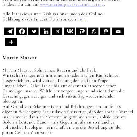
findest Du u.a. auf
www.marburg.de/stadtmarketing
.
Alle Interviews und Diskussionsrunden des Online-
Geldkongresses findest Du ansonsten
hier
.
Martin Matzat
Martin Matzat, Sohn eines Bauern und als Dipl.
Wirtschaftsingenieur mit einem akademischen Ramschtitel
ausgezeichnet, wird von der Lösung der sozialen Frage
umgetrieben. Dabei ist er bis zur erkenntnistheoretischen
Grundlage unserer Weltbilder vorgedrungen und sieht darin die
Ursache gegenwärtiger und sich zukünftig wiederholender
Ideologien.
Auf Grund von Erkenntnissen und Erfahrungen im Laufe des
eigenen Werdegangs ist er davon überzeugt, daß der soziale Wandel
insbesondere dann an Momentum gewinnen wird, sobald der am
Boden arbeitende Bauer – als Gegenimpuls zu so mancher
politischer Ideologie – ernsthaft eine erste Beziehung zu "den
guten Geistern" aufsucht.