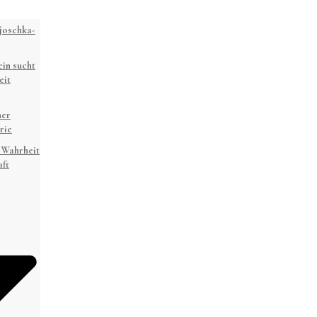
joschka-
in sucht
eit
ner
rie
 Wahrheit
ft