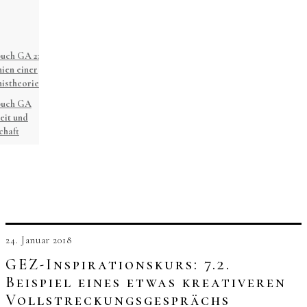
uch GA 2:
ien einer
istheorie
buch GA
eit und
chaft
24. Januar 2018
GEZ-Inspirationskurs: 7.2.
Beispiel eines etwas kreativeren
Vollstreckungsgesprächs