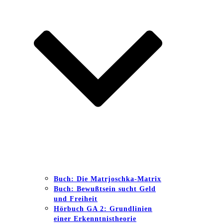
Buch: Die Matrjoschka-Matrix
Buch: Bewußtsein sucht Geld
und Freiheit
Hörbuch GA 2: Grundlinien
einer Erkenntnistheorie