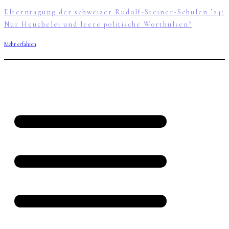
Elterntagung der schweizer Rudolf-Steiner-Schulen ’24:
Nur Heuchelei und leere politische Worthülsen?
Mehr erfahren