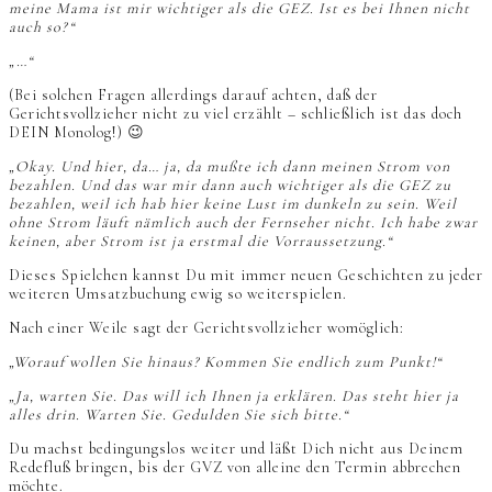
meine Mama ist mir wichtiger als die GEZ. Ist es bei Ihnen nicht
auch so?“
„…“
(Bei solchen Fragen allerdings darauf achten, daß der
Gerichtsvollzieher nicht zu viel erzählt – schließlich ist das doch
DEIN Monolog!) 😉
„Okay. Und hier, da… ja, da mußte ich dann meinen Strom von
bezahlen. Und das war mir dann auch wichtiger als die GEZ zu
bezahlen, weil ich hab hier keine Lust im dunkeln zu sein. Weil
ohne Strom läuft nämlich auch der Fernseher nicht. Ich habe zwar
keinen, aber Strom ist ja erstmal die Vorraussetzung.“
Dieses Spielchen kannst Du mit immer neuen Geschichten zu jeder
weiteren Umsatzbuchung ewig so weiterspielen.
Nach einer Weile sagt der Gerichtsvollzieher womöglich:
„Worauf wollen Sie hinaus? Kommen Sie endlich zum Punkt!“
„Ja, warten Sie. Das will ich Ihnen ja erklären. Das steht hier ja
alles drin. Warten Sie. Gedulden Sie sich bitte.“
Du machst bedingungslos weiter und läßt Dich nicht aus Deinem
Redefluß bringen, bis der GVZ von alleine den Termin abbrechen
möchte.