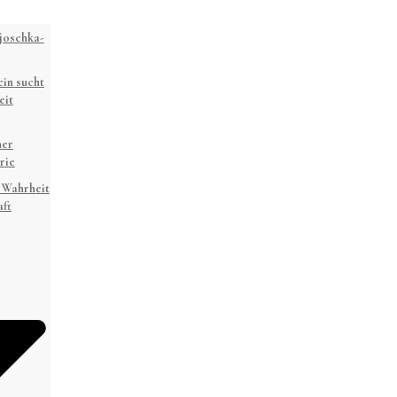
joschka-
in sucht
eit
ner
rie
 Wahrheit
ft