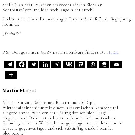
Schließlich hast Du einen seeeeeehr dicken Block an
Kontoauszügen und bist noch lange nicht durch!
Und freundlich wie Du bist, sagst Du zum Schluß Eurer Begegnung
nochmal:
„Tschüß!“
P.S.: Den gesamten GEZ-Inspirationskurs findest Du
HIER
.
Martin Matzat
Martin Matzat, Sohn eines Bauern und als Dipl.
Wirtschaftsingenieur mit einem akademischen Ramschtitel
ausgezeichnet, wird von der Lösung der sozialen Frage
umgetrieben. Dabei ist er bis zur erkenntnistheoretischen
Grundlage unserer Weltbilder vorgedrungen und sieht darin die
Ursache gegenwärtiger und sich zukünftig wiederholender
Ideologien.