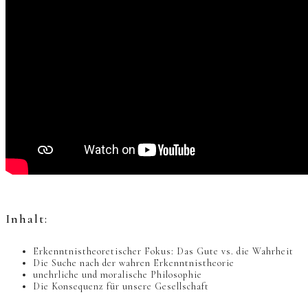
Inhalt:
Erkenntnistheoretischer Fokus: Das Gute vs. die Wahrheit
Die Suche nach der wahren Erkenntnistheorie
unehrliche und moralische Philosophie
Die Konsequenz für unsere Gesellschaft