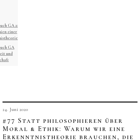
uch GA 2:
ien einer
istheorie
buch GA
eit und
chaft
24. Juni 2020
#77 Statt philosophieren über
Moral & Ethik: Warum wir eine
Erkenntnistheorie brauchen, die