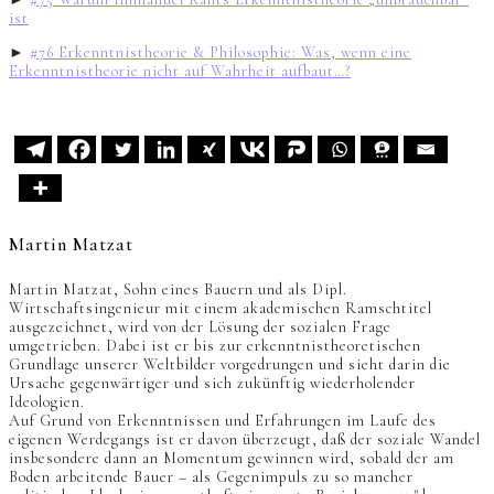
ist
►
#76 Erkenntnistheorie & Philosophie: Was, wenn eine
Erkenntnistheorie nicht auf Wahrheit aufbaut…?
Martin Matzat
Martin Matzat, Sohn eines Bauern und als Dipl.
Wirtschaftsingenieur mit einem akademischen Ramschtitel
ausgezeichnet, wird von der Lösung der sozialen Frage
umgetrieben. Dabei ist er bis zur erkenntnistheoretischen
Grundlage unserer Weltbilder vorgedrungen und sieht darin die
Ursache gegenwärtiger und sich zukünftig wiederholender
Ideologien.
Auf Grund von Erkenntnissen und Erfahrungen im Laufe des
eigenen Werdegangs ist er davon überzeugt, daß der soziale Wandel
insbesondere dann an Momentum gewinnen wird, sobald der am
Boden arbeitende Bauer – als Gegenimpuls zu so mancher