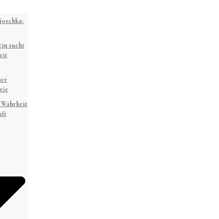
joschka-
in sucht
eit
ner
rie
 Wahrheit
ft