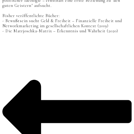
politischer Ideologie – ernsthaft eine erste Beziehung zu "den
guten Geistern" aufsucht.
Bisher veröffentlichte Bücher:
- Bewußtsein sucht Geld & Freiheit – Finanzielle Freiheit und
Networkmarketing im gesellschaftlichen Kontext (2019)
- Die Matrjoschka-Matrix – Erkenntnis und Wahrheit (2020)