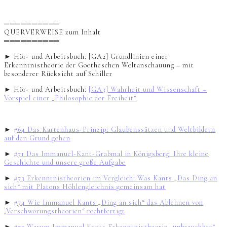
══════════
QUERVERWEISE zum Inhalt
══════════
► Hör- und Arbeitsbuch: [GA2] Grundlinien einer
Erkenntnistheorie der Goetheschen Weltanschauung – mit
besonderer Rücksicht auf Schiller
► Hör- und Arbeitsbuch:
[GA3] Wahrheit und Wissenschaft –
Vorspiel einer „Philosophie der Freiheit“
►
#64 Das Kartenhaus-Prinzip: Glaubenssätzen und Weltbildern
auf den Grund gehen
►
#71 Das Immanuel-Kant-Grabmal in Königsberg: Ihre kleine
Geschichte und unsere große Aufgabe
►
#73 Erkenntnistheorien im Vergleich: Was Kants „Das Ding an
sich“ mit Platons Höhlengleichnis gemeinsam hat
►
#74 Wie Immanuel Kants „Ding an sich“ das Ablehnen von
„Verschwörungstheorien“ rechtfertigt
►
#75 Warum Immanuel Kants Erkenntnistheorie „unbrauchbar“