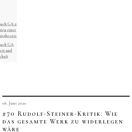
uch GA 2:
ien einer
istheorie
buch GA
eit und
chaft
06. Juni 2020
#70 Rudolf-Steiner-Kritik: Wie
das gesamte Werk zu widerlegen
wäre