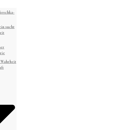
joschka-
in sucht
eit
ner
rie
 Wahrheit
ft