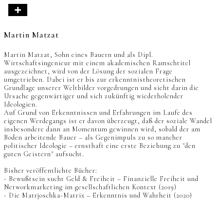
Martin Matzat
Martin Matzat, Sohn eines Bauern und als Dipl.
Wirtschaftsingenieur mit einem akademischen Ramschtitel
ausgezeichnet, wird von der Lösung der sozialen Frage
umgetrieben. Dabei ist er bis zur erkenntnistheoretischen
Grundlage unserer Weltbilder vorgedrungen und sieht darin die
Ursache gegenwärtiger und sich zukünftig wiederholender
Ideologien.
Auf Grund von Erkenntnissen und Erfahrungen im Laufe des
eigenen Werdegangs ist er davon überzeugt, daß der soziale Wandel
insbesondere dann an Momentum gewinnen wird, sobald der am
Boden arbeitende Bauer – als Gegenimpuls zu so mancher
politischer Ideologie – ernsthaft eine erste Beziehung zu "den
guten Geistern" aufsucht.
Bisher veröffentlichte Bücher:
- Bewußtsein sucht Geld & Freiheit – Finanzielle Freiheit und
Networkmarketing im gesellschaftlichen Kontext (2019)
- Die Matrjoschka-Matrix – Erkenntnis und Wahrheit (2020)