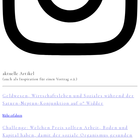
aktuelle Artikel
(auch als Inspiration für einen Vortrag o.ä.)
Geldwesen, Wirtschaftsleben und Soziales während der
Saturn-Neptun-Konjunktion auf 0° Widder
Mehr erfahren
Challenge: Welchen Preis sollten Arbeit, Boden und
Kapital haben, damit der soziale Organismus gesunden